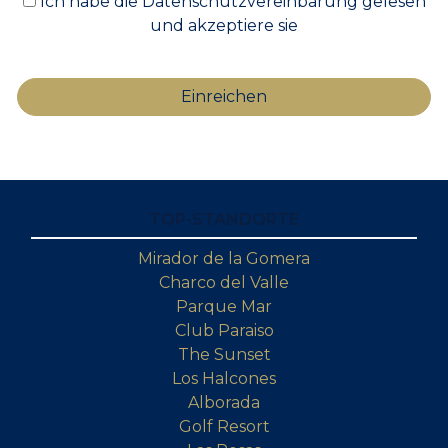
Ich habe die Datenschutzvereinbarung gelesen
und akzeptiere sie
TOP-STANDORTE
Mirador de la Gomera
Charco del Valle
Parque Mar
Club Paraiso
The Sunset
Los Halcones
Alborada
Golf Resort