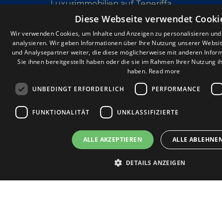
Luxusimmobilien auf Teneriffa
Renovierung von Immobilien auf Teneriffa
Diese Webseite verwendet Cooki
Penthäuser auf Teneriffa
Wir verwenden Cookies, um Inhalte und Anzeigen zu personalisieren un
analysieren. Wir geben Informationen über Ihre Nutzung unserer Websi
und Analysepartner weiter, die diese möglicherweise mit anderen Infor
Sie ihnen bereitgestellt haben oder die sie im Rahmen Ihrer Nutzung 
haben.
Read more
UNBEDINGT ERFORDERLICH
PERFORMANCE
FUNKTIONALITÄT
UNKLASSIFIZIERTE
ALLE AKZEPTIEREN
ALLE ABLEHNE
KONTAKT
DETAILS ANZEIGEN
Unbedingt erforderlich
Performance
Targeting
Funktionalit
Unbedingt erforderliche Cookies ermöglichen wesentliche Kernfunktionen der We