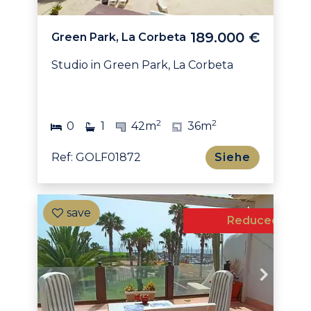
189.000 €
Green Park, La Corbeta
Studio in Green Park, La Corbeta
2
2
0
1
42m
36m
Ref: GOLF01872
Siehe
Exclusive
Reduced