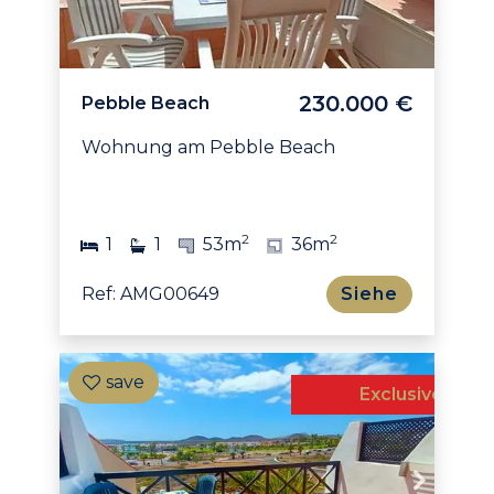
230.000 €
Pebble Beach
Wohnung am Pebble Beach
2
2
1
1
53m
36m
Ref: AMG00649
Siehe
Exclusive