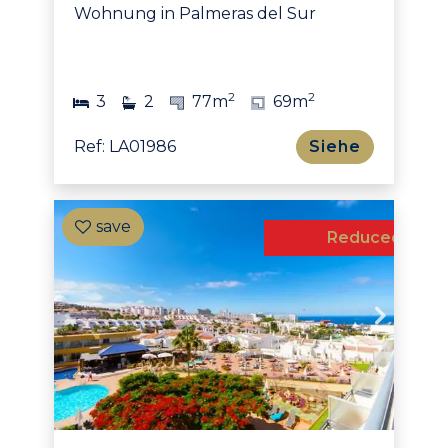
Wohnung in Palmeras del Sur
2
2
3
2
77m
69m
Ref: LA01986
Siehe
Reduced