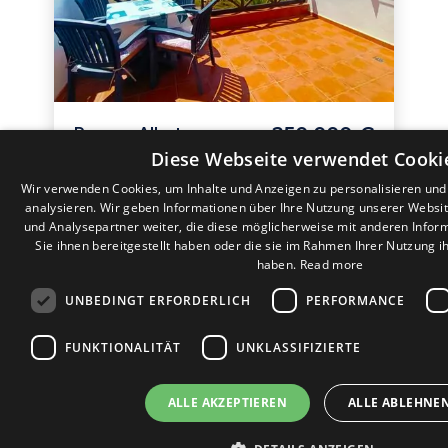
250.000 €
Parque Albatros
Diese Webseite verwendet Cooki
Wohnung in Parque Albatros
Wir verwenden Cookies, um Inhalte und Anzeigen zu personalisieren un
analysieren. Wir geben Informationen über Ihre Nutzung unserer Websi
und Analysepartner weiter, die diese möglicherweise mit anderen Infor
Sie ihnen bereitgestellt haben oder die sie im Rahmen Ihrer Nutzung 
2
2
1
1
61m
50m
haben.
Read more
UNBEDINGT ERFORDERLICH
PERFORMANCE
Ref: GOLF01862
Siehe
FUNKTIONALITÄT
UNKLASSIFIZIERTE
ALLE AKZEPTIEREN
ALLE ABLEHNE