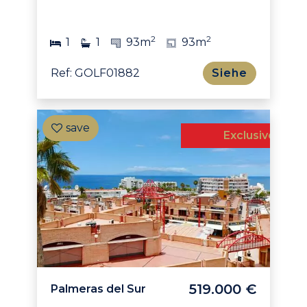
2
2
1
1
93m
93m
Ref: GOLF01882
Siehe
Exclusive
519.000 €
Palmeras del Sur