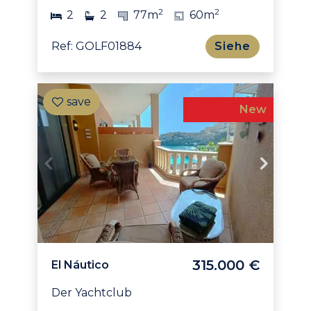
2
2
2
2
77m
60m
Ref: GOLF01884
Siehe
New
315.000 €
El Náutico
Der Yachtclub