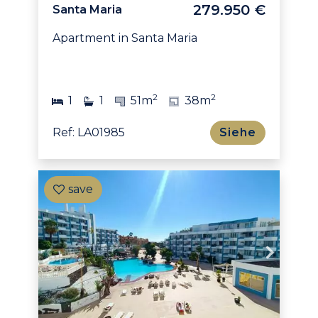
279.950 €
Santa Maria
Apartment in Santa Maria
2
2
1
1
51m
38m
Ref: LA01985
Siehe