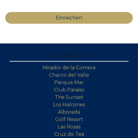
TOP-STANDORTE
Mirador de la Gomera
Charco del Valle
Parque Mar
Club Paraiso
The Sunset
Los Halcones
Alborada
Golf Resort
Las Rosas
Cruz de Tea