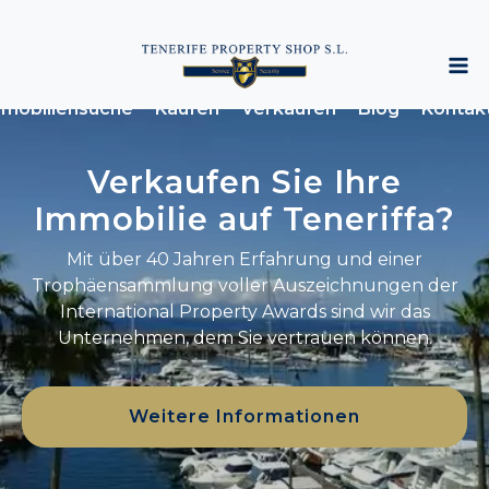
mobiliensuche
Kaufen
Verkaufen
Blog
Kontak
Verkaufen Sie Ihre
Immobilie auf Teneriffa?
Mit über 40 Jahren Erfahrung und einer
Trophäensammlung voller Auszeichnungen der
International Property Awards sind wir das
Unternehmen, dem Sie vertrauen können.
Weitere Informationen