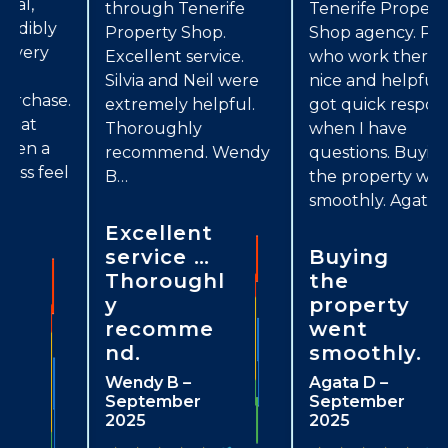
through Tenerife
Tenerife Property
Property Shop.
Shop agency. People
Excellent service.
who work there are
Silvia and Neil were
nice and helpful. I
.
extremely helpful.
got quick responses
Thoroughly
when I have
recommend. Wendy
questions. Buying
l
B…
the property went
smoothly. Agata D…
Excellent
service …
Buying
Thoroughl
the
y
property
recomme
went
nd.
smoothly.
Wendy B –
Agata D –
September
September
2025
2025