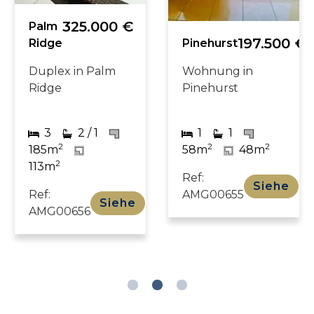
325.000 €
Palm
197.500 €
Ridge
Pinehurst
Duplex in Palm
Wohnung in
Ridge
Pinehurst
3
2 / 1
1
1
2
2
2
185m
58m
48m
2
113m
Ref:
Siehe
Ref:
AMG00655
Siehe
AMG00656