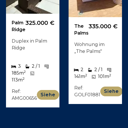
225.000 €
Pebble
197.500 €
Pinehurst
Beach
Wohnung in
Pebble Beach
Pinehurst
1
1
1
1
2
2
58m
48m
2
2
55m
40m
Ref:
Siehe
Ref:
AMG00655
Siehe
AMG00654