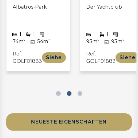
Duplex in Palm
Bungalow in „The
Ridge
Palms"
3
2 / 1
2
2
2
2
2
2
185m
113m
103m
63m
Ref:
Ref:
Siehe
Siehe
AMG00656
GOLF01880
NEUESTE EIGENSCHAFTEN