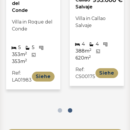
995.000 €
del
Salvaje
Conde
Villa in Callao
Villa in Roque del
Salvaje
Conde
4
4
5
5
2
388m
2
353m
2
620m
2
353m
Ref:
Ref:
Siehe
Siehe
CS00175
LA01983