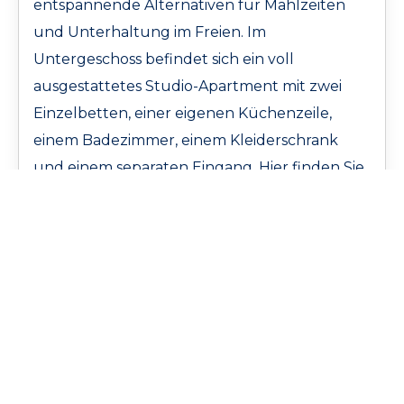
entspannende Alternativen für Mahlzeiten
und Unterhaltung im Freien. Im
Untergeschoss befindet sich ein voll
ausgestattetes Studio-Apartment mit zwei
Einzelbetten, einer eigenen Küchenzeile,
einem Badezimmer, einem Kleiderschrank
und einem separaten Eingang. Hier finden Sie
auch die Doppelgarage (die derzeit als
Spielzimmer genutzt wird) mit elektrischem
Schwingtor und einem großen Abstellraum.
Roque del Conde liegt ideal, nur 5 bis 10
Autominuten von den belebten
Einkaufszentren entfernt, die eine große
Auswahl an Restaurants, Cafés, Geschäften
und Boutiquen bieten. Die Sandstrände von