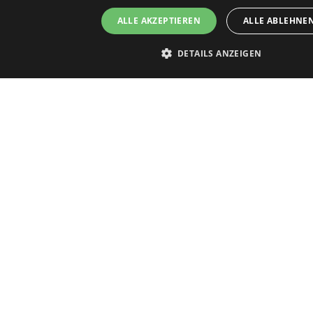
ALLE AKZEPTIEREN
ALLE ABLEHNE
DETAILS ANZEIGEN
Unbedingt erforderlich
Performance
Targeting
Funktionalit
Unbedingt erforderliche Cookies ermöglichen wesentliche Kernfunktionen der We
Benutzeranmeldung und die Kontoverwaltung. Ohne die unbedingt erforderlich
Website nicht ordnungsgemäß verwendet werden.
Name
Anbieter / Domäne
Ablaufdat
_GRECAPTCHA
5 Monate 
Google LLC
Wochen
www.google.com
CookieScriptConsent
4 Wochen 
CookieScript
Tage
www.tenerifepropertyshop.com