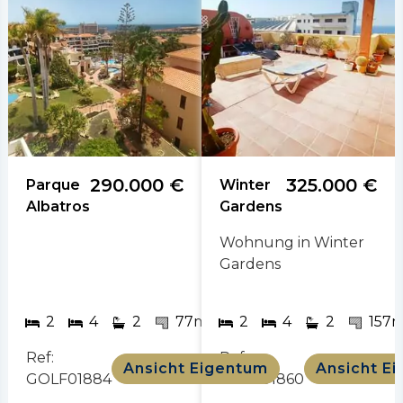
290.000 €
325.000 €
Parque
Winter
Albatros
Gardens
Wohnung in Winter
Gardens
2
2
2
4
2
77m
2
60m
4
2
157
Ref:
Ref:
Ansicht Eigentum
Ansicht E
GOLF01884
GOLF01860