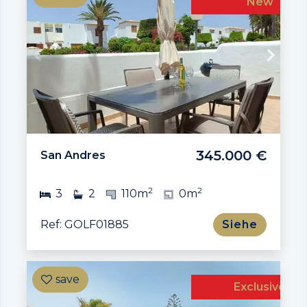
New
345.000 €
San Andres
2
2
3
2
110m
0m
Ref: GOLF01885
Siehe
Exclusive