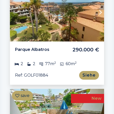
290.000 €
Parque Albatros
2
2
2
2
77m
60m
Ref: GOLF01884
Siehe
New