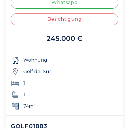
Whatsapp
Besichtigung
245.000 €
Wohnung
Golf del Sur
1
1
2
74m
GOLF01883