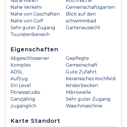
Nähe Hafen
Kochnische
Nahe Verkehr
Gemeinschaftsgarten
Nähe von Geschäften
Blick auf den
Nähe von Golf
schwimmbad
Sehr guter Zugang
Gartenaussicht
Touristenbereich
Eigenschaften
Abgeschlossener
Gepflegte
Komplex
Gemeinschaft
ADSL
Gute Zufahrt
Aufzug
Keramisches Kochfeld
Ein Level
Kinderbecken
Fitnessstudio
Mikrowelle
Ganzjährig
Sehr guter Zugang
zugänglich
Waschmaschine
Karte Standort