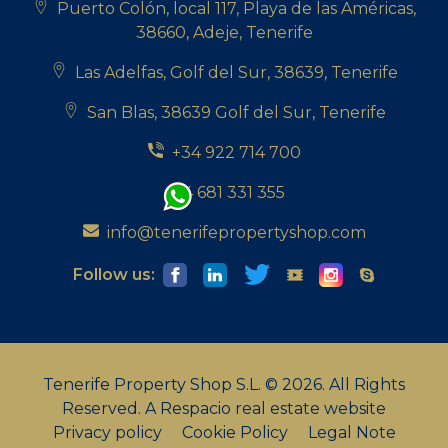
Puerto Colón, local 117, Playa de las Américas,
38660, Adeje, Tenerife
Las Adelfas, Golf del Sur, 38639, Tenerife
San Blas, 38639 Golf del Sur, Tenerife
+34 922 714 700
+34 681 331 355
info@tenerifepropertyshop.com
Follow us:
Tenerife Property Shop S.L. © 2026. All Rights
Reserved.
A Respacio real estate website
Privacy policy
Cookie Policy
Legal Note