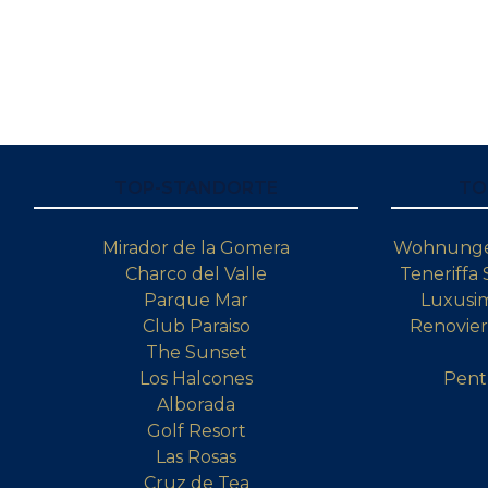
TOP-STANDORTE
TO
Mirador de la Gomera
Wohnungen
Charco del Valle
Teneriffa
Parque Mar
Luxusim
Club Paraiso
Renovier
The Sunset
Los Halcones
Pent
Alborada
Golf Resort
Las Rosas
Cruz de Tea