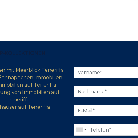
P-KOLLEKTIONEN
 mit Meerblick Teneriffa
 Schnäppchen Immobilien
mobilien auf Teneriffa
ung von Immobilien auf
Teneriffa
häuser auf Teneriffa