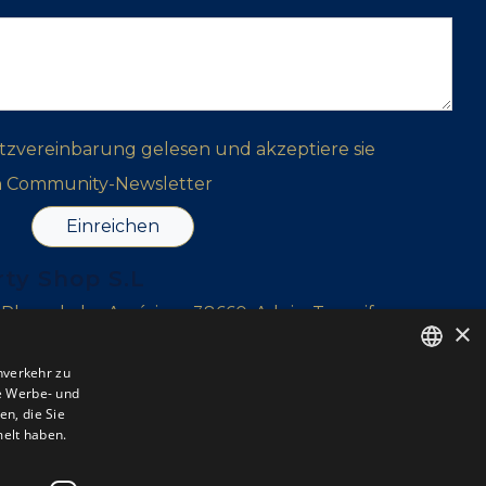
tzvereinbarung gelesen und akzeptiere sie
n Community-Newsletter
Einreichen
rty Shop S.L
, Playa de las Américas, 38660, Adeje, Tenerife
×
r, 38639, Tenerife
nverkehr zu
e Werbe- und
ENGLISH
l Sur, Tenerife
n, die Sie
ENGLISH
melt haben.
SPANISH