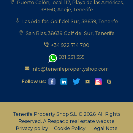
Puerto Colón, local 117, Playa de las Américas,
38660, Adeje, Tenerife
Las Adelfas, Golf del Sur, 38639, Tenerife
San Blas, 38639 Golf del Sur, Tenerife
+34 922 714 700
+34 681 331 355
info@tenerifepropertyshop.com
Follow us:
Tenerife Property Shop S.L. © 2026. All Rights
Reserved.
A Respacio real estate website
Privacy policy
Cookie Policy
Legal Note