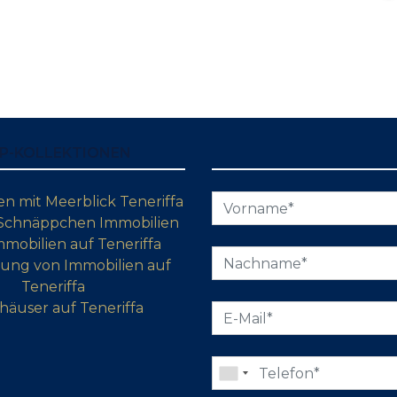
P-KOLLEKTIONEN
 mit Meerblick Teneriffa
 Schnäppchen Immobilien
mobilien auf Teneriffa
ung von Immobilien auf
Teneriffa
häuser auf Teneriffa