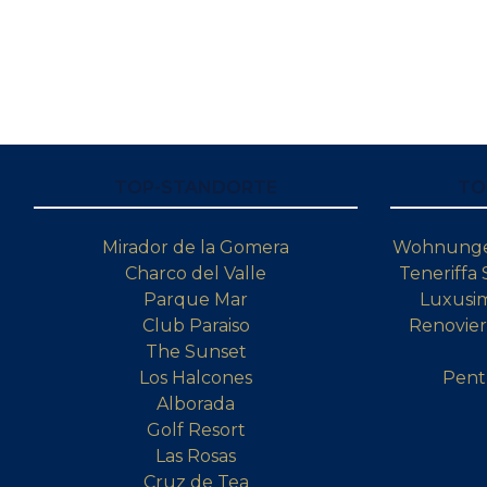
TOP-STANDORTE
TO
Mirador de la Gomera
Wohnungen
Charco del Valle
Teneriffa
Parque Mar
Luxusim
Club Paraiso
Renovier
The Sunset
Los Halcones
Pent
Alborada
Golf Resort
Las Rosas
Cruz de Tea