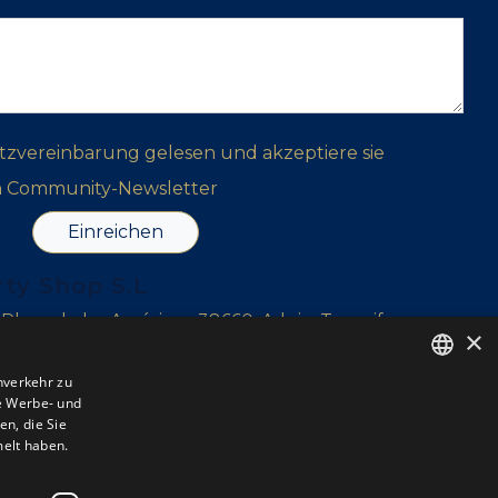
tzvereinbarung gelesen und akzeptiere sie
n Community-Newsletter
Einreichen
rty Shop S.L
, Playa de las Américas, 38660, Adeje, Tenerife
×
r, 38639, Tenerife
nverkehr zu
e Werbe- und
ENGLISH
l Sur, Tenerife
n, die Sie
ENGLISH
melt haben.
SPANISH