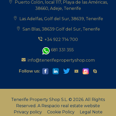
Puerto Colón, local 117, Playa de las Américas,
38660, Adeje, Tenerife
Las Adelfas, Golf del Sur, 38639, Tenerife
San Blas, 38639 Golf del Sur, Tenerife
+34 922 714 700
+34 681 331 355
info@tenerifepropertyshop.com
Follow us:
Tenerife Property Shop S.L. © 2026. All Rights
Reserved.
A Respacio real estate website
Privacy policy
Cookie Policy
Legal Note