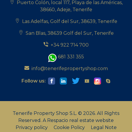
Puerto Colón, local 117, Playa de las Américas,
38660, Adeje, Tenerife
Las Adelfas, Golf del Sur, 38639, Tenerife
San Blas, 38639 Golf del Sur, Tenerife
+34 922 714 700
+34 681 331 355
info@tenerifepropertyshop.com
Follow us:
Tenerife Property Shop S.L. © 2026. All Rights
Reserved.
A Respacio real estate website
Privacy policy
Cookie Policy
Legal Note