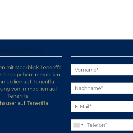
P-KOLLEKTIONEN
 mit Meerblick Teneriffa
 Schnäppchen Immobilien
mobilien auf Teneriffa
ung von Immobilien auf
Teneriffa
häuser auf Teneriffa