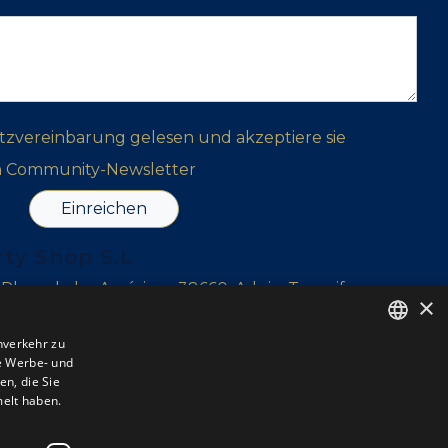
tzvereinbarung gelesen und akzeptiere sie
n Community-Newsletter
Einreichen
rty Shop S.L
, Playa de las Américas, 38660, Adeje, Tenerife
×
r, 38639, Tenerife
nverkehr zu
e Werbe- und
ENGLISH
l Sur, Tenerife
n, die Sie
ENGLISH
melt haben.
SPANISH