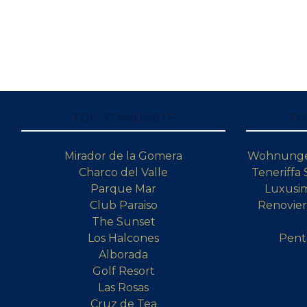
TOP-STANDORTE
TO
Mirador de la Gomera
Wohnungen
Charco del Valle
Teneriffa
Parque Mar
Luxusim
Club Paraiso
Renovier
The Sunset
Los Halcones
Pent
Alborada
Golf Resort
Las Rosas
Cruz de Tea