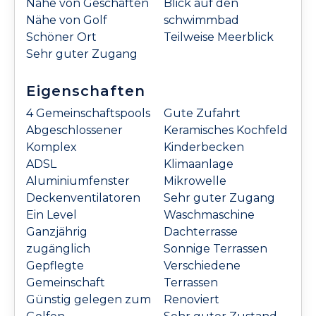
Nähe von Geschäften
Blick auf den
Nähe von Golf
schwimmbad
Schöner Ort
Teilweise Meerblick
Sehr guter Zugang
Eigenschaften
4 Gemeinschaftspools
Gute Zufahrt
Abgeschlossener
Keramisches Kochfeld
Komplex
Kinderbecken
ADSL
Klimaanlage
Aluminiumfenster
Mikrowelle
Deckenventilatoren
Sehr guter Zugang
Ein Level
Waschmaschine
Ganzjährig
Dachterrasse
zugänglich
Sonnige Terrassen
Gepflegte
Verschiedene
Gemeinschaft
Terrassen
Günstig gelegen zum
Renoviert