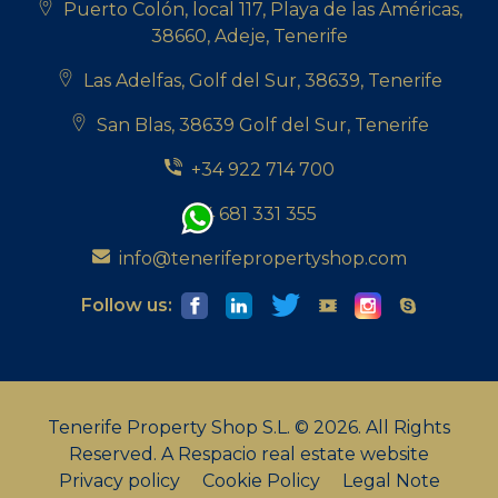
Puerto Colón, local 117, Playa de las Américas,
38660, Adeje, Tenerife
Las Adelfas, Golf del Sur, 38639, Tenerife
San Blas, 38639 Golf del Sur, Tenerife
+34 922 714 700
+34 681 331 355
info@tenerifepropertyshop.com
Follow us:
Tenerife Property Shop S.L. © 2026. All Rights
Reserved.
A Respacio real estate website
Privacy policy
Cookie Policy
Legal Note