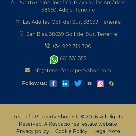
Puerto Colón, local 117, Playa de las Américas,
38660, Adeje, Tenerife
Las Adelfas, Golf del Sur, 38639, Tenerife
San Blas, 38639 Golf del Sur, Tenerife
+34 922 714 700
+34 681 331 355
info@tenerifepropertyshop.com
Follow us:
Tenerife Property Shop S.L. © 2026. All Rights
Reserved.
A Respacio real estate website
Privacy policy
Cookie Policy
Legal Note