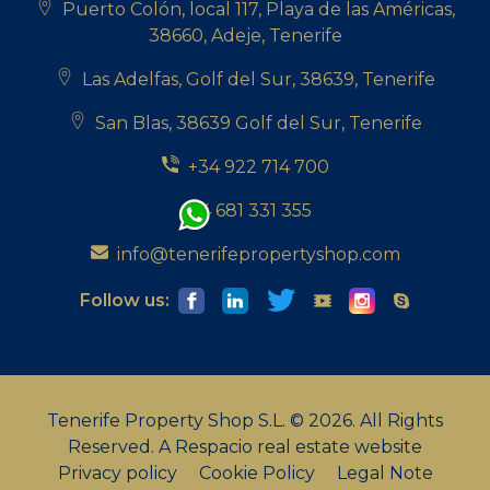
Puerto Colón, local 117, Playa de las Américas,
38660, Adeje, Tenerife
Las Adelfas, Golf del Sur, 38639, Tenerife
San Blas, 38639 Golf del Sur, Tenerife
+34 922 714 700
+34 681 331 355
info@tenerifepropertyshop.com
Follow us:
Tenerife Property Shop S.L. © 2026. All Rights
Reserved.
A Respacio real estate website
Privacy policy
Cookie Policy
Legal Note