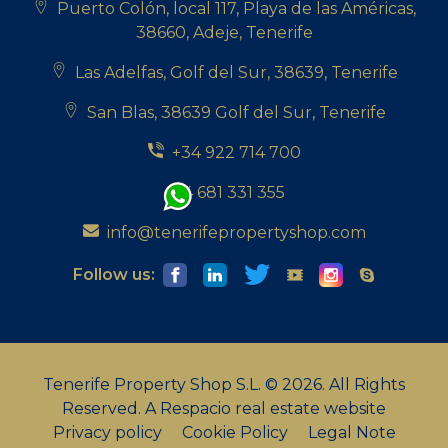
Puerto Colón, local 117, Playa de las Américas,
38660, Adeje, Tenerife
Las Adelfas, Golf del Sur, 38639, Tenerife
San Blas, 38639 Golf del Sur, Tenerife
+34 922 714 700
+34 681 331 355
info@tenerifepropertyshop.com
Follow us:
Tenerife Property Shop S.L. © 2026. All Rights
Reserved.
A Respacio real estate website
Privacy policy
Cookie Policy
Legal Note