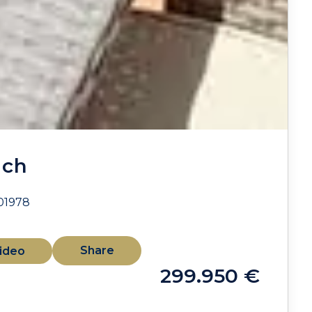
ach
01978
Share
ideo
299.950 €