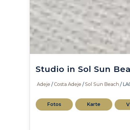
Studio in Sol Sun Be
Adeje
/
Costa Adeje
/
Sol Sun Beach
/ LA
Fotos
Karte
V