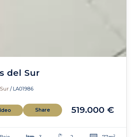
 del Sur
 Sur
/ LA01986
519.000 €
Share
ideo
2