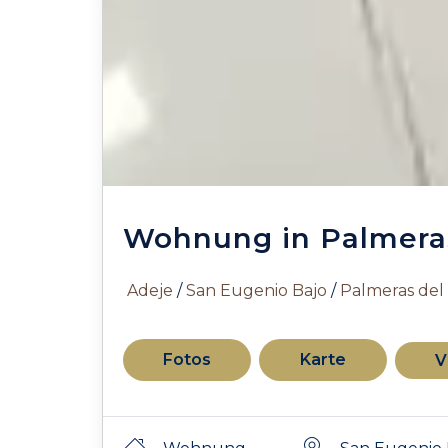
Wohnung in Palmeras
Adeje
/
San Eugenio Bajo
/
Palmeras del
Fotos
Karte
V