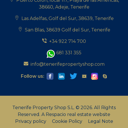
Puerto Colón, local 117, Playa de las Américas,
38660, Adeje, Tenerife
Las Adelfas, Golf del Sur, 38639, Tenerife
San Blas, 38639 Golf del Sur, Tenerife
+34 922 714 700
+34 681 331 355
info@tenerifepropertyshop.com
Follow us:
Tenerife Property Shop S.L. © 2026. All Rights
Reserved.
A Respacio real estate website
Privacy policy
Cookie Policy
Legal Note