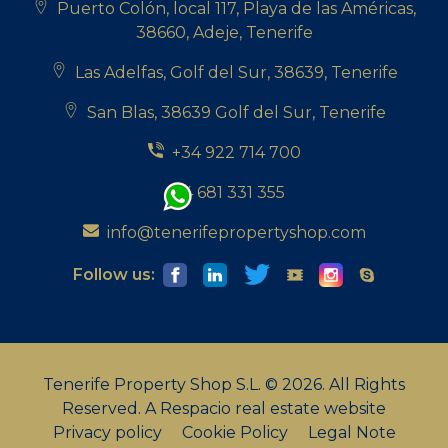
Puerto Colón, local 117, Playa de las Américas,
38660, Adeje, Tenerife
Las Adelfas, Golf del Sur, 38639, Tenerife
San Blas, 38639 Golf del Sur, Tenerife
+34 922 714 700
+34 681 331 355
info@tenerifepropertyshop.com
Follow us:
Tenerife Property Shop S.L. © 2026. All Rights
Reserved.
A Respacio real estate website
Privacy policy
Cookie Policy
Legal Note