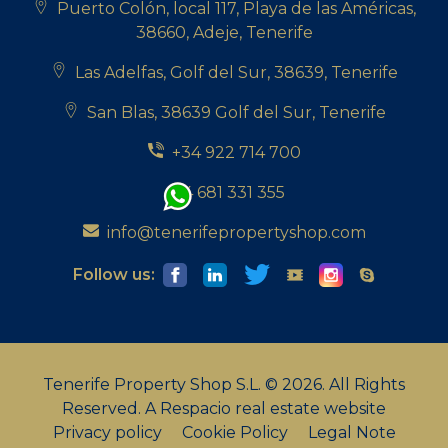
Puerto Colón, local 117, Playa de las Américas,
38660, Adeje, Tenerife
Las Adelfas, Golf del Sur, 38639, Tenerife
San Blas, 38639 Golf del Sur, Tenerife
+34 922 714 700
+34 681 331 355
info@tenerifepropertyshop.com
Follow us:
Tenerife Property Shop S.L. © 2026. All Rights
Reserved.
A Respacio real estate website
Privacy policy
Cookie Policy
Legal Note