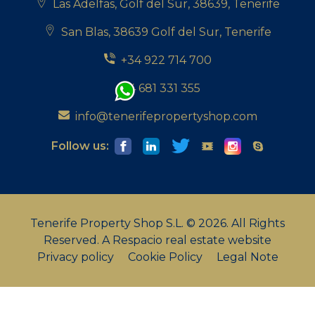
Las Adelfas, Golf del Sur, 38639, Tenerife
San Blas, 38639 Golf del Sur, Tenerife
+34 922 714 700
+34 681 331 355
info@tenerifepropertyshop.com
Follow us:
Tenerife Property Shop S.L. © 2026. All Rights
Reserved.
A Respacio real estate website
Privacy policy
Cookie Policy
Legal Note