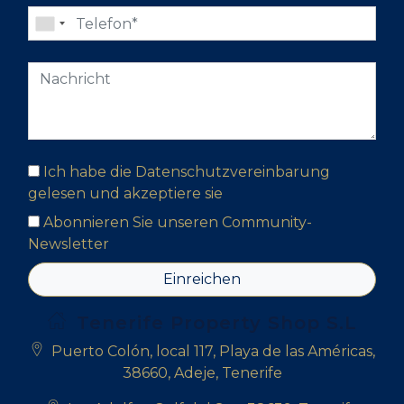
Ich habe die Datenschutzvereinbarung
gelesen und akzeptiere sie
Abonnieren Sie unseren Community-
Newsletter
Einreichen
Tenerife Property Shop S.L
Puerto Colón, local 117, Playa de las Américas,
38660, Adeje, Tenerife