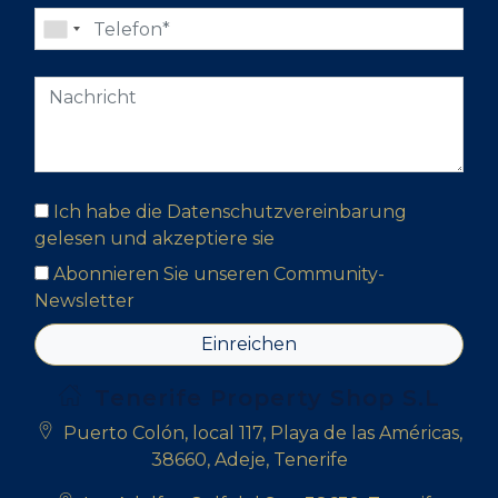
Ich habe die Datenschutzvereinbarung
gelesen und akzeptiere sie
Abonnieren Sie unseren Community-
Newsletter
Einreichen
Tenerife Property Shop S.L
Puerto Colón, local 117, Playa de las Américas,
38660, Adeje, Tenerife