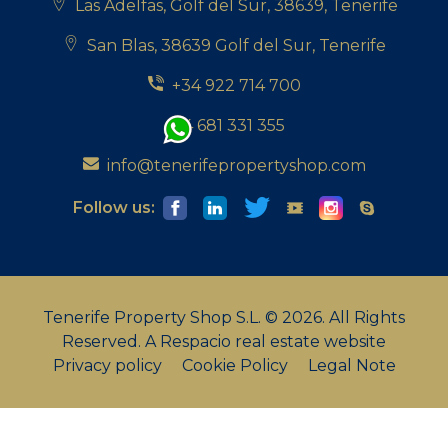
Las Adelfas, Golf del Sur, 38639, Tenerife
San Blas, 38639 Golf del Sur, Tenerife
+34 922 714 700
+34 681 331 355
info@tenerifepropertyshop.com
Follow us:
Tenerife Property Shop S.L. © 2026. All Rights
Reserved.
A Respacio real estate website
Privacy policy
Cookie Policy
Legal Note