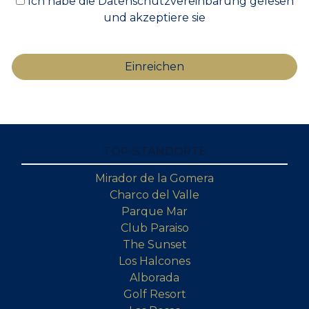
Ich habe die Datenschutzvereinbarung gelesen
und akzeptiere sie
TOP-STANDORTE
Mirador de la Gomera
Charco del Valle
Parque Mar
Club Paraiso
The Sunset
Los Halcones
Alborada
Golf Resort