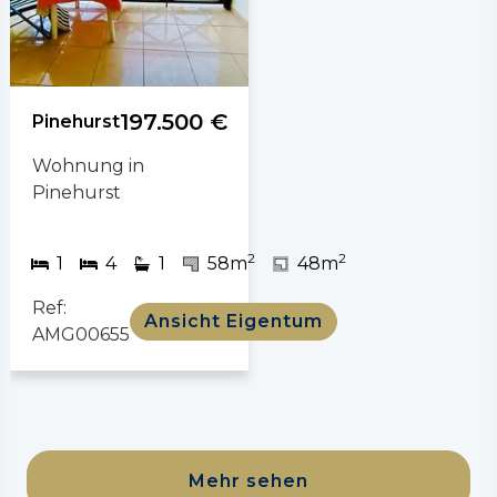
197.500 €
Pinehurst
Wohnung in
Pinehurst
2
2
1
4
1
58m
48m
Ref:
Ansicht Eigentum
AMG00655
Mehr sehen