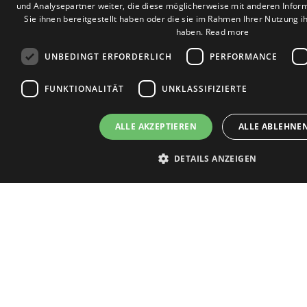
und Analysepartner weiter, die diese möglicherweise mit anderen Infor
Sie ihnen bereitgestellt haben oder die sie im Rahmen Ihrer Nutzung 
haben.
Read more
UNBEDINGT ERFORDERLICH
PERFORMANCE
FUNKTIONALITÄT
UNKLASSIFIZIERTE
TOP-STANDORTE
ALLE AKZEPTIEREN
ALLE ABLEHNE
Mirador de la Gomera
DETAILS ANZEIGEN
Charco del Valle
Parque Mar
Club Paraiso
The Sunset
Unbedingt erforderlich
Performance
Targeting
Funktionalit
Los Halcones
Unbedingt erforderliche Cookies ermöglichen wesentliche Kernfunktionen der We
Alborada
Benutzeranmeldung und die Kontoverwaltung. Ohne die unbedingt erforderlich
Golf Resort
Website nicht ordnungsgemäß verwendet werden.
Las Rosas
Name
Anbieter / Domäne
Ablaufdat
Cruz de Tea
_GRECAPTCHA
5 Monate 
Google LLC