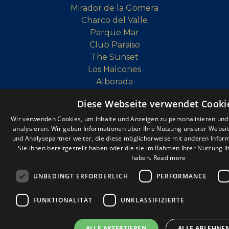
Mirador de la Gomera
Charco del Valle
Parque Mar
Club Paraiso
The Sunset
Los Halcones
Alborada
Golf Resort
Diese Webseite verwendet Cooki
Las Rosas
Cruz de Tea
Wir verwenden Cookies, um Inhalte und Anzeigen zu personalisieren un
analysieren. Wir geben Informationen über Ihre Nutzung unserer Websi
TOP-KOLLEKTIONEN
und Analysepartner weiter, die diese möglicherweise mit anderen Infor
Sie ihnen bereitgestellt haben oder die sie im Rahmen Ihrer Nutzung 
Wohnungen mit Meerblick Teneriffa
haben.
Read more
Teneriffa Schnäppchen Immobilien
UNBEDINGT ERFORDERLICH
PERFORMANCE
Luxusimmobilien auf Teneriffa
Renovierung von Immobilien auf Teneriffa
FUNKTIONALITÄT
UNKLASSIFIZIERTE
Penthäuser auf Teneriffa
ALLE AKZEPTIEREN
ALLE ABLEHNE