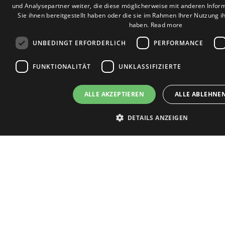
und Analysepartner weiter, die diese möglicherweise mit anderen Infor
Sie ihnen bereitgestellt haben oder die sie im Rahmen Ihrer Nutzung 
haben.
Read more
UNBEDINGT ERFORDERLICH
PERFORMANCE
FUNKTIONALITÄT
UNKLASSIFIZIERTE
ALLE AKZEPTIEREN
ALLE ABLEHNE
DETAILS ANZEIGEN
Unbedingt erforderlich
Performance
Targeting
Funktionalit
Unbedingt erforderliche Cookies ermöglichen wesentliche Kernfunktionen der We
Benutzeranmeldung und die Kontoverwaltung. Ohne die unbedingt erforderlich
Website nicht ordnungsgemäß verwendet werden.
Name
Anbieter / Domäne
Ablaufdat
_GRECAPTCHA
5 Monate 
Google LLC