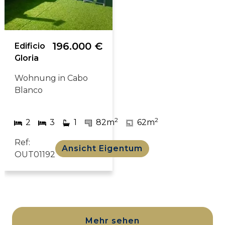
196.000 €
Edificio
Gloria
Wohnung in Cabo
Blanco
2
2
2
3
1
82m
62m
Ref:
Ansicht Eigentum
OUT01192
Mehr sehen