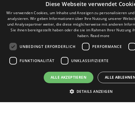
Diese Webseite verwendet Cooki
Wir verwenden Cookies, um Inhalte und Anzeigen zu personalisieren un
analysieren. Wir geben Informationen über Ihre Nutzung unserer Websi
und Analysepartner weiter, die diese möglicherweise mit anderen Infor
Sie ihnen bereitgestellt haben oder die sie im Rahmen Ihrer Nutzung 
haben.
Read more
TOP-STANDORTE
UNBEDINGT ERFORDERLICH
PERFORMANCE
Mirador de la Gomera
Charco del Valle
FUNKTIONALITÄT
UNKLASSIFIZIERTE
Parque Mar
Club Paraiso
ALLE AKZEPTIEREN
ALLE ABLEHNE
The Sunset
Los Halcones
DETAILS ANZEIGEN
Alborada
Golf Resort
Las Rosas
Unbedingt erforderlich
Performance
Targeting
Funktionalit
Cruz de Tea
Unbedingt erforderliche Cookies ermöglichen wesentliche Kernfunktionen der We
TOP-KOLLEKTIONEN
Benutzeranmeldung und die Kontoverwaltung. Ohne die unbedingt erforderlich