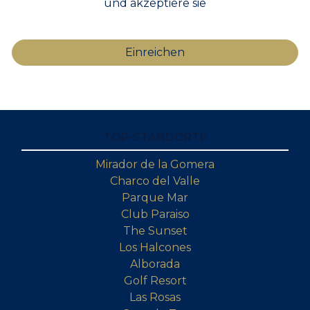
und akzeptiere sie
TOP-STANDORTE
Mirador de la Gomera
Charco del Valle
Parque Mar
Club Paraiso
The Sunset
Los Halcones
Alborada
Golf Resort
Las Rosas